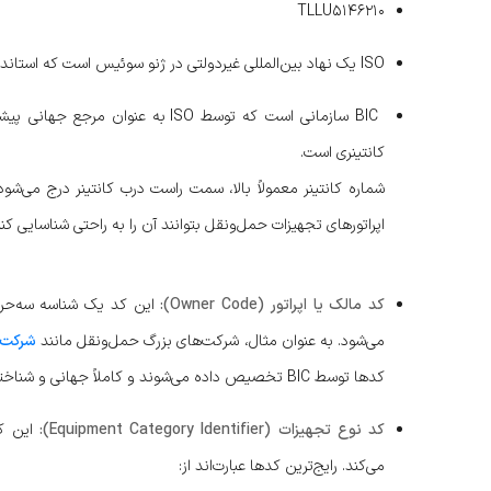
TLLU5146210
ISO یک نهاد بین‌المللی غیردولتی در ژنو سوئیس است که استانداردهای جهانی را تنظیم می‌کند.
BIC سازمانی است که توسط ISO به 
کانتینری است.
شماره کانتینر معمولاً بالا، سمت راست درب کانتینر درج می‌
اپراتورهای تجهیزات حمل‌ونقل بتوانند آن را به راحتی شناسایی 
کد مالک یا اپراتور (Owner Code):
این کد یک شناسه سه‌حرفی
می‌شود. به عنوان مثال، شرکت‌های بزرگ
حمل‌ونقل
مانند
شرکت 
کدها توسط BIC تخصیص داده می‌شوند و کاملاً جهانی و شناخته‌شده‌اند.
کد نوع تجهیزات (Equipment Category Identifier):
این ک
می‌کند. رایج‌ترین کدها عبارت‌اند از: