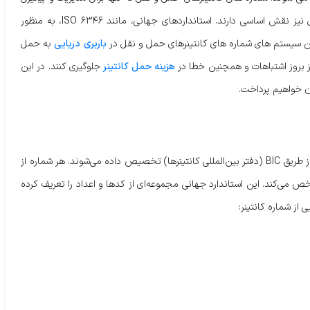
محموله ها مهم هستند، بلکه در بهبود ایمنی و کارآمدی حمل ونقل نیز نقش اساسی دارند. استانداردهای جهانی، مانند ISO 6346، به منظور
این سیستم های شماره های کانتینرهای حمل و نقل در
باربری دریایی
به حمل
از بروز اشتباهات و همچنین خطا در
هزینه حمل کانتینر
جلوگیری کنند. در این
آن خواهیم پرداخت.
شماره‌های کانتینر بر اساس استاندارد بین‌المللی ISO 6346:1995 E و از طریق BIC (دفتر بین‌المللی کانتینرها) تخصیص داده می‌شوند. هر شماره از
ی‌کند. این استاندارد جهانی مجموعه‌ای از کدها و اعداد را تعریف کرده
 از شماره کانتینر: