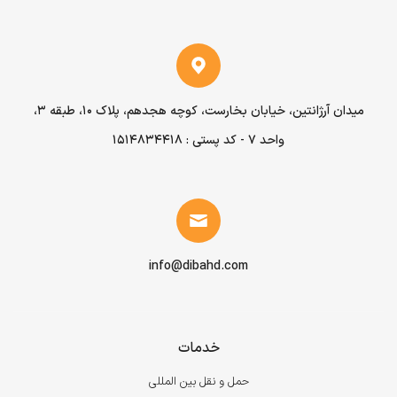
میدان آرژانتین، خیابان بخارست، کوچه هجدهم، پلاک ۱۰، طبقه ۳،
واحد ۷ - کد پستی : 1514834418
info@dibahd.com
خدمات
حمل و نقل بین المللی