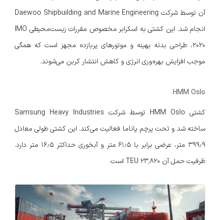
آن توسط شرکت Daewoo Shipbuilding and Marine Engineering
انجام شد. این کشتی به اسکرابر مخصوص مقررات زیست‌محیطی IMO
2020، طراحی بدنه بهینه و موتورهای پر‌بازده مجهز است که همگی
موجب افزایش بهره‌وری انرژی و کاهش انتشار کربن می‌شوند.
HMM Oslo
کشتی HMM Oslo توسط شرکت Samsung Heavy Industries
ساخته شد و تحت پرچم پاناما فعالیت می‌کند. این کشتی طولی معادل
۳۹۹٫۹ متر، عرضی برابر با ۶۱٫۵ متر و آبخوری حداکثر ۱۶٫۵ متر دارد.
ظرفیت حمل آن ۲۳٬۸۲۰ TEU است.