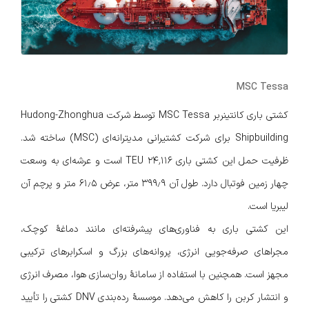
MSC Tessa
کشتی باری کانتینربر MSC Tessa توسط شرکت Hudong-Zhonghua
Shipbuilding برای شرکت کشتیرانی مدیترانه‌ای (MSC) ساخته شد.
ظرفیت حمل این کشتی باری ۲۴٬۱۱۶ TEU است و عرشه‌ای به وسعت
چهار زمین فوتبال دارد. طول آن ۳۹۹٫۹ متر، عرض ۶۱٫۵ متر و پرچم آن
لیبریا است.
این کشتی باری به فناوری‌های پیشرفته‌ای مانند دماغهٔ کوچک،
مجراهای صرفه‌جویی انرژی، پروانه‌های بزرگ و اسکرابرهای ترکیبی
مجهز است. همچنین با استفاده از سامانهٔ روان‌سازی هوا، مصرف انرژی
و انتشار کربن را کاهش می‌دهد. موسسهٔ رده‌بندی DNV کشتی را تأیید