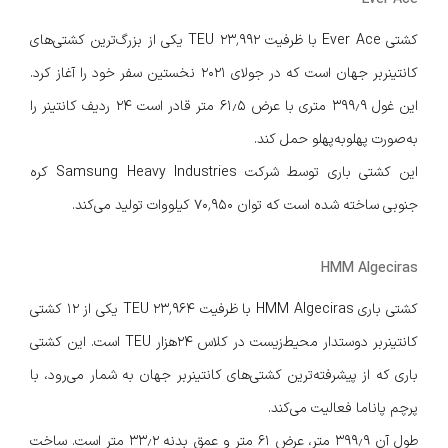
کشتی Ever Ace با ظرفیت ۲۳٬۹۹۲ TEU یکی از بزرگ‌ترین کشتی‌های
کانتینربر جهان است که در جولای ۲۰۲۱ نخستین سفر خود را آغاز کرد.
این غول ۳۹۹٫۹ متری با عرض ۶۱٫۵ متر قادر است ۲۴ ردیف کانتینر را
به‌صورت پهلو‌به‌پهلو حمل کند.
این کشتی باری توسط شرکت Samsung Heavy Industries کره
جنوبی ساخته شده است که توان ۷۰٬۹۵۰ کیلووات تولید می‌کند.
HMM Algeciras
کشتی باری HMM Algeciras با ظرفیت ۲۳٬۹۶۴ TEU یکی از ۱۲ کشتی
کانتینربر دوستدار محیط‌زیست در کلاس ۲۴هزار TEU است. این کشتی
باری که از پیشرفته‌ترین کشتی‌های کانتینربر جهان به شمار می‌رود، با
پرچم پاناما فعالیت می‌کند.
طول آن ۳۹۹٫۹ متر، عرض ۶۱ متر و عمق بدنه ۳۳٫۲ متر است. ساخت