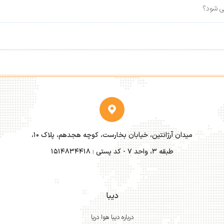
ی شود؟
میدان آرژانتین، خیابان بخارست، کوچه هجدهم، پلاک ۱۰،
طبقه ۳، واحد ۷ - کد پستی : 1514834418
دیبا
درباره دیبا هوا دریا